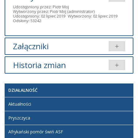
Udostępniony przez:
Piotr Moj
Wytworzony przez:
Piotr Moj
(administrator)
Udostępniony: 02 lipiec 2019
Wytworzony: 02 lipiec 2019
Odsłony: 53242
Załączniki
Brak załączników.
Historia zmian
Opis
zmian
Data
Osoba
Porównaj
DZIAŁALNOŚĆ
Artykuł
środa,
został
17
Administrator
Aktualności
zmieniony.
marzec
BIP
2021
Pryszczyca
19:45
Afrykański pomór świń ASF
Artykuł
środa,