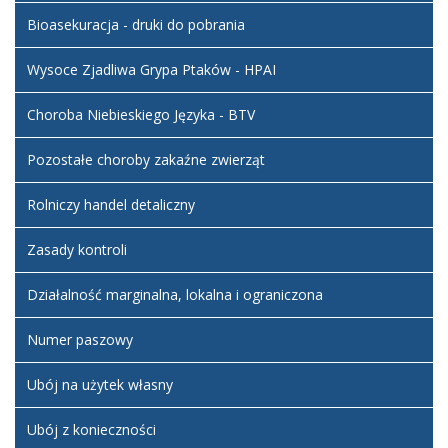
został
23 luty
Administrator
zmieniony.
Bioasekuracja - druki do pobrania
2022
BIP
12:24
Wysoce Zjadliwa Grypa Ptaków - HPAI
Artykuł
został
czwartek,
Administrator
Choroba Niebieskiego Języka - BTV
zmieniony.
29
BIP
grudzień
Pozostałe choroby zakaźne zwierząt
2022
12:50
Rolniczy handel detaliczny
Artykuł
sobota,
został
14
Administrator
Zasady kontroli
zmieniony.
styczeń
BIP
2023
Działalność marginalna, lokalna i ograniczona
16:17
Artykuł
piątek,
Numer paszowy
został
14
Administrator
zmieniony.
czerwiec
BIP
Ubój na użytek własny
2024
19:16
Ubój z konieczności