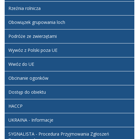
Artykuł
piątek,
Rzeźnia rolnicza
został
09 maj
Administrator
zmieniony.
2025
BIP
06:39
Obowiązek grupowania loch
Podróże ze zwierzętami
Wywóz z Polski poza UE
Wwóz do UE
Obcinanie ogonków
Dostęp do obiektu
HACCP
UKRAINA - Informacje
SYGNALISTA - Procedura Przyjmowania Zgłoszeń