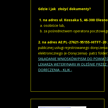
Gdzie i jak złożyć dokumenty?
1. na adres ul. Kossaka 5, 46-300 Olesno
a. osobiście lub,
b. za pośrednictwem operatora pocztoweg
2. na adres AE:PL-27621-95155-HITFT-20
publicznej usługi rejestrowanego doręczenia
elektronicznego (e‑Doręczenia)- patrz folder:
SKŁADANIE WNIOSKÓW/PISM DO POWIA
LEKARZA WETERYNARII W OLEŚNIE PRZEZ 
DORĘCZENIA - KLIK -