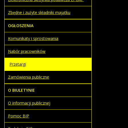
Zbędne i zużyte składniki majątku
OGŁOSZENIA
Komunikaty i sprostowania
Nabór pracowników
Przetargi
Zamówienia publiczne
O BIULETYNIE
O informacji publicznej
Pomoc BIP