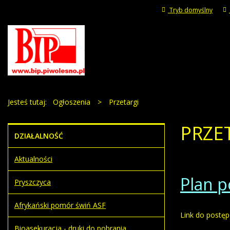
Tryb domyślny
Jesteś tutaj:
Ogłoszenia
>
Przetargi
PRZE
DZIAŁALNOŚĆ
Aktualności
Plan p
Pryszczyca
Afrykański pomór świń ASF
Link do postę
Bioasekuracja - druki do pobrania