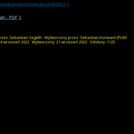
rmazakupowa.pl/transakcja/665952
ań - PDF
rzez:
Sebastian Segeth
Wytworzony przez:
Sebastian Konwant
(PLW)
24 wrzesień 2022
Wytworzony: 21 wrzesień 2022
Odsłony: 1125