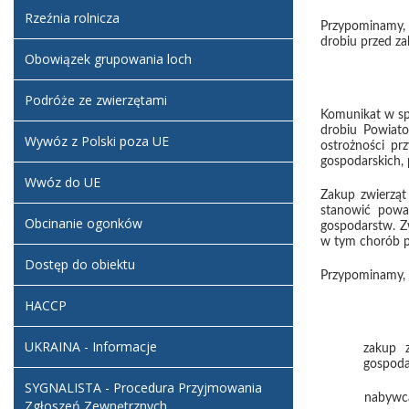
Rzeźnia rolnicza
Przypominamy,
drobiu przed z
Obowiązek grupowania loch
Podróże ze zwierzętami
Komunikat w sp
drobiu Powiato
Wywóz z Polski poza UE
ostrożności pr
gospodarskich, 
Wwóz do UE
Zakup zwierząt
stanowić poważ
Obcinanie ogonków
gospodarstw. Z
w tym chorób p
Dostęp do obiektu
Przypominamy, 
HACCP
UKRAINA - Informacje
zakup z
gospoda
SYGNALISTA - Procedura Przyjmowania
nabywca
Zgłoszeń Zewnętrznych