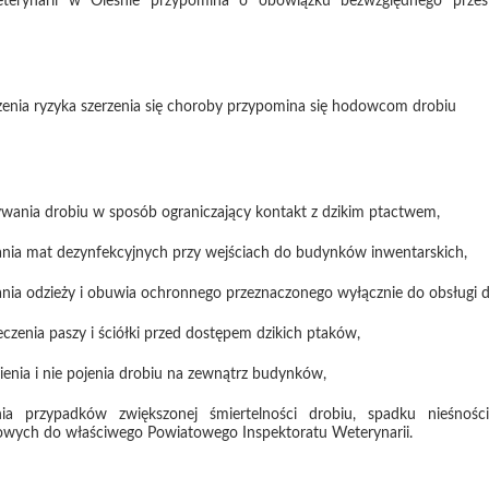
eterynarii w Oleśnie przypomina o obowiązku bezwzględnego przest
zenia ryzyka szerzenia się choroby przypomina się hodowcom drobiu
wania drobiu w sposób ograniczający kontakt z dzikim ptactwem,
nia mat dezynfekcyjnych przy wejściach do budynków inwentarskich,
nia odzieży i obuwia ochronnego przeznaczonego wyłącznie do obsługi d
eczenia paszy i ściółki przed dostępem dzikich ptaków,
ienia i nie pojenia drobiu na zewnątrz budynków,
ania przypadków zwiększonej śmiertelności drobiu, spadku nieśnoś
wych do właściwego Powiatowego Inspektoratu Weterynarii.