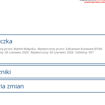
czka
ny przez:
Martin Małyska
Wytworzony przez:
Sebastian Konwant
(PLW)
ny: 03 czerwiec 2026
Wytworzony: 03 czerwiec 2026
Odsłony: 937
niki
zników.
ria zmian
 zmian
Data
Osoba
Po