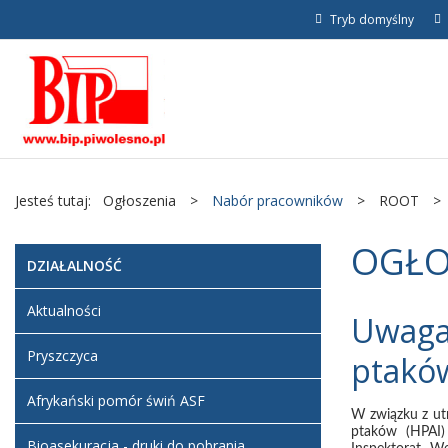
Tryb domyślny
Jesteś tutaj:
Ogłoszenia
>
Nabór pracowników
>
ROOT
>
OGŁO
DZIAŁALNOŚĆ
Aktualności
Uwaga 
Pryszczyca
ptaków
Afrykański pomór świń ASF
W związku z utr
ptaków (HPAI)
Bioasekuracja - druki do pobrania