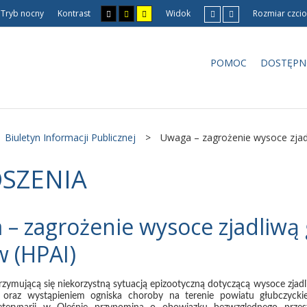
Tryb nocny
Kontrast
Widok
Rozmiar czcio
POMOC
DOSTĘPN
Biuletyn Informacji Publicznej
>
Uwaga – zagrożenie wysoce zjad
SZENIA
– zagrożenie wysoce zjadliwą
 (HPAI)
zymującą się niekorzystną sytuacją epizootyczną dotyczącą wysoce zjadl
 oraz wystąpieniem ogniska choroby na terenie powiatu głubczycki