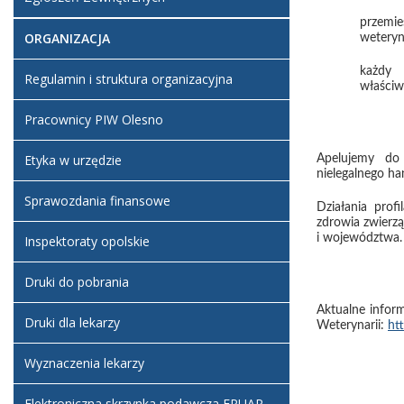
przemie
ORGANIZACJA
weteryn
każdy 
Regulamin i struktura organizacyjna
właściw
Pracownicy PIW Olesno
Etyka w urzędzie
Apelujemy do
nielegalnego h
Sprawozdania finansowe
Działania prof
zdrowia zwierz
i województwa.
Inspektoraty opolskie
Druki do pobrania
Aktualne infor
Druki dla lekarzy
Weterynarii:
ht
Wyznaczenia lekarzy
Elektroniczna skrzynka podawcza EPUAP