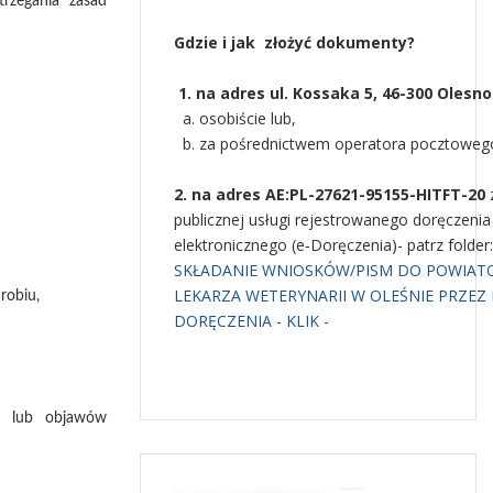
rzegania zasad
Gdzie i jak złożyć dokumenty?
1. na adres ul. Kossaka 5, 46-300 Olesno
a. osobiście lub,
b. za pośrednictwem operatora pocztoweg
2. na adres AE:PL-27621-95155-HITFT-20
publicznej usługi rejestrowanego doręczenia
elektronicznego (e‑Doręczenia)- patrz folder:
SKŁADANIE WNIOSKÓW/PISM DO POWIA
LEKARZA WETERYNARII W OLEŚNIE PRZEZ 
robiu,
DORĘCZENIA - KLIK -
ci lub objawów