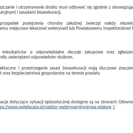
szczanie i utrzymywanie drobiu musi odbywać się zgodnie z obowiązują
aryjnymi i zasadami bioasekuracji,
przypadek podejrzenia choroby zakaźnej zwierząt należy niezwło
emu miejscowo lekarzowi weterynarii lub Powiatowemu Inspektoratowi W
 mieszkańców o odpowiedzialne decyzje zakupowe oraz zgłaszan
andlu zwierzętami odpowiednim służbom.
ilaktyczne i przestrzeganie zasad bioasekuracji mają kluczowe znacze
ąt oraz bezpieczeństwa gospodarstw na terenie powiatu
macje dotyczące sytuacji epizootycznej dostępne są na stronach Główne
tps://www.wetgiw.gov.pl/nadzor-weterynaryjny/grypa-ptakow