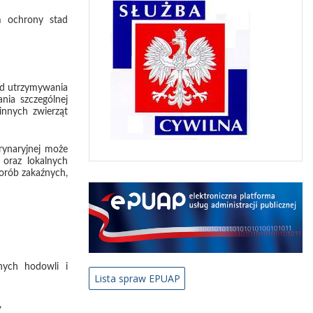
m ochrony stad
ad utrzymywania
nia szczególnej
innych zwierząt
rynaryjnej może
 oraz lokalnych
orób zakaźnych,
nych hodowli i
Lista spraw EPUAP
,