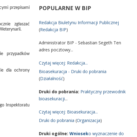
POPULARNE
W BIP
cymi przepisami
Redakcja Biuletynu Informacji Publicznej
cznie zgłaszać
(
Redakcja BIP
)
eterynarii.
Administrator BIP - Sebastian Segeth Ten
adres pocztowy...
ie przypadków
Czytaj więcej: Redakcja...
nie dla ochrony
Bioasekuracja - Druki do pobrania
(
Działalność
)
Druki do pobrania:
Praktyczny przewodnik
bioasekuracji
...
go Inspektoratu
Czytaj więcej: Bioasekuracja...
Druki do pobrania
(
Organizacja
)
Druki ogólne:
Wniosek
o wyznaczenie do