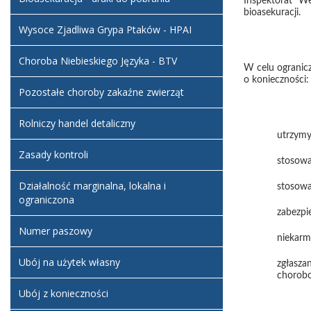
Inspektorat W
bioasekuracji.
Wysoce Zjadliwa Grypa Ptaków - HPAI
Choroba Niebieskiego Języka - BTV
W celu ogranic
o konieczności:
Pozostałe choroby zakaźne zwierząt
Rolniczy handel detaliczny
utrzymy
Zasady kontroli
stosowa
Działalność marginalna, lokalna i
stosowa
ograniczona
zabezpi
Numer paszowy
niekarm
Ubój na użytek własny
zgłasz
chorobo
Ubój z konieczności