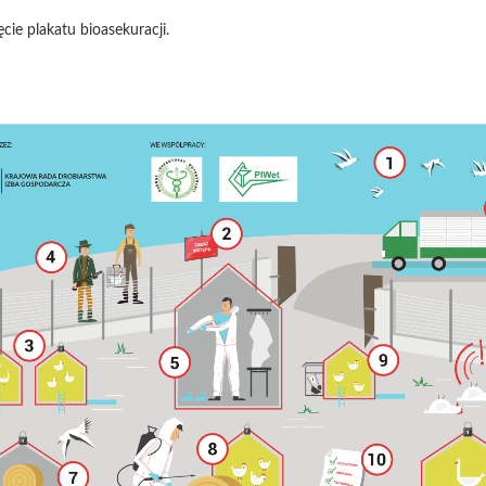
ie plakatu bioasekuracji.