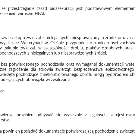
 że przestrzeganie zasad bioasekuracji jest podstawowym elemente
akażeniem wirusem HPAI.
rawie zakupu zwierząt z nielegalnych i niesprawdzonych źródeł oraz zas
wy Lekarz Weterynarii w Oleśnie przypomina o konieczności zachowa
zy zakupie zwierząt, w szczególności drobiu, ptaków ozdobnych oraz 
pochodzących z nielegalnych lub niesprawdzonych źródeł.
 bez potwierdzonego pochodzenia oraz wymaganej dokumentacji wete
ne zagrożenie dla zdrowia zwierząt, bezpieczeństwa epizootycznego
wierzęta pochodzące z niekontrolowanego obrotu mogą być źródłem ch
odlegających obowiązkowi zwalczania.
że:
wierząt powinien odbywać się wyłącznie z legalnych, zarejestrowa
rstw,
 powinien posiadać dokumentację potwierdzającą pochodzenie zwierząt