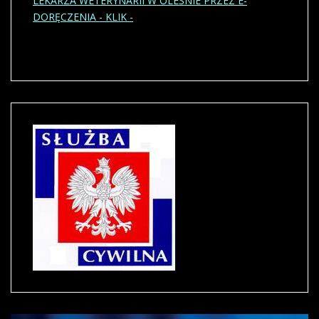
LEKARZA WETERYNARII W OLEŚNIE PRZEZ E-
DORĘCZENIA - KLIK -