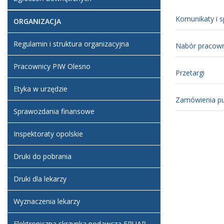
Komunikaty i 
ORGANIZACJA
Regulamin i struktura organizacyjna
Nabór pracow
Pracownicy PIW Olesno
Przetargi
Etyka w urzędzie
Zamówienia pu
Sprawozdania finansowe
Inspektoraty opolskie
Druki do pobrania
Druki dla lekarzy
Wyznaczenia lekarzy
Elektroniczna skrzynka podawcza EPUAP