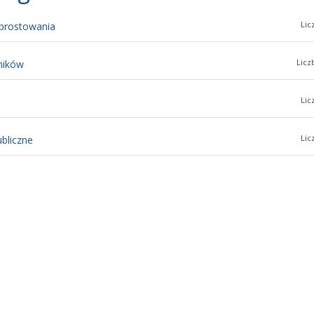
Lic
sprostowania
Licz
ników
Lic
Lic
bliczne