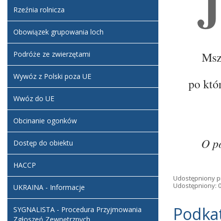
J
Rzeźnia rolnicza
Obowiązek grupowania loch
Podróże ze zwierzętami
Msz
Wywóz z Polski poza UE
po któ
Wwóz do UE
Obcinanie ogonków
O p
Dostęp do obiektu
HACCP
Udostępniony p
Udostępniony: 0
UKRAINA - Informacje
Podka
SYGNALISTA - Procedura Przyjmowania
Zgłoszeń Zewnętrznych