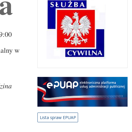
a
9:00
nalny w
zina
Lista spraw EPUAP