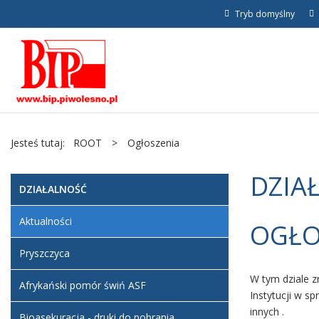
Tryb domyślny
Jesteś tutaj:
ROOT
>
Ogłoszenia
DZIA
DZIAŁALNOŚĆ
Aktualności
OGŁO
Pryszczyca
W tym dziale z
Afrykański pomór świń ASF
Instytucji w s
innych .
Bioasekuracja - druki do pobrania