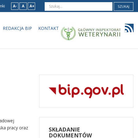
nki
A-
A
A+
SZUKAJ
REDAKCJA BIP
KONTAKT
ładowej
ska pracy oraz
SKŁADANIE
DOKUMENTÓW