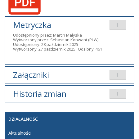
Metryczka
Udostępniony przez:
Martin Małyska
Wytworzony przez:
Sebastian Konwant
(PLW)
Udostępniony: 28 październik 2025
Wytworzony: 27 październik 2025
Odsłony: 461
Załączniki
Dodany
Historia zmian
Tytuł
Typ
Rozmiar
przez
Ogłoszenie nr
pdf
57.30
Administrator
Opis zmian
Data
Osoba
Porówn
157458 na
KB
BIP
DZIAŁALNOŚĆ
stanowisko
Artykuł został
Głównego
utworzony.
poniedziałek,
Administrator
Księgowego w
27
BIP
Aktualności
Dodane
Powiatowym
październik