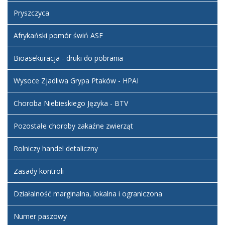
załączniki
Inspektoracie
2025 12:22
Pryszczyca
Weterynarii w
Ogłoszenie
Oleśnie
nr 157458 na
Afrykański pomór świń ASF
stanowisko
Głównego
Bioasekuracja - druki do pobrania
Księgowego
w
Powiatowym
Wysoce Zjadliwa Grypa Ptaków - HPAI
Inspektoracie
Weterynarii
Choroba Niebieskiego Języka - BTV
w Oleśnie
Pozostałe choroby zakaźne zwierząt
Artykuł został
zmieniony.
poniedziałek,
Administrator
Rolniczy handel detaliczny
27
BIP
październik
2025 12:23
Zasady kontroli
Artykuł został
wtorek, 28
Działalność marginalna, lokalna i ograniczona
zmieniony.
październik
Administrator
2025 16:01
BIP
Numer paszowy